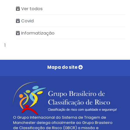
Ver todos
Covid
Informatização
1
Mapa do site
Home
Institucional
Serviços
Manchester
GFP
SMVSim
Parceiros
O Grupo Internacional do Sistema de Triagem de
Contato
Manchester delega oficialmente ao Grupo Brasileiro
de Classificação de Risco (GBCR) a missão e