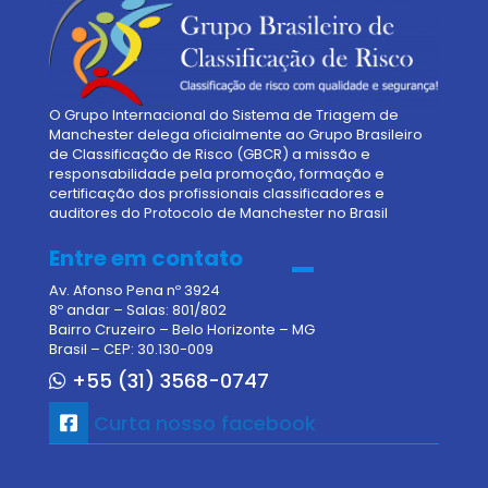
Serviços
Manchester
GFP
SMVSim
Parceiros
O Grupo Internacional do Sistema de Triagem de
Contato
Manchester delega oficialmente ao Grupo Brasileiro
de Classificação de Risco (GBCR) a missão e
responsabilidade pela promoção, formação e
certificação dos profissionais classificadores e
auditores do Protocolo de Manchester no Brasil
Entre em contato
Av. Afonso Pena nº 3924
8º andar – Salas: 801/802
Bairro Cruzeiro – Belo Horizonte – MG
Brasil – CEP: 30.130-009
+55 (31) 3568-0747
Curta nosso facebook