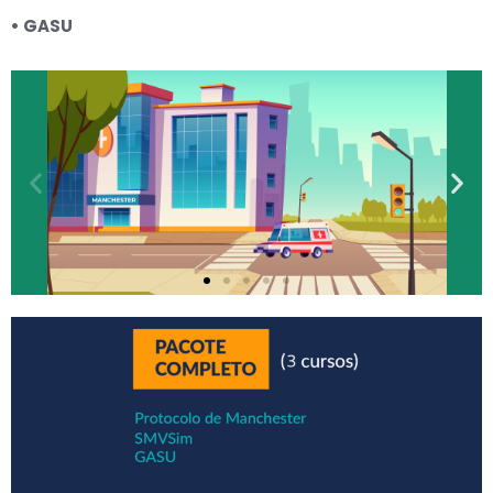
• GASU