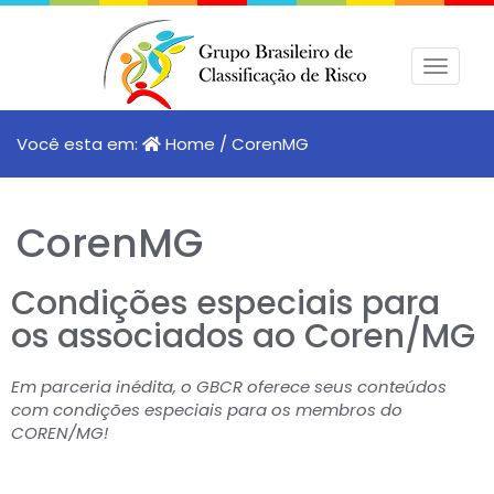
Pular
para
Altern
o
conteúdo
Você esta em:
Home
/
CorenMG
CorenMG
Condições especiais para
os associados ao Coren/MG
Em parceria inédita, o GBCR oferece seus conteúdos
com condições especiais para os membros do
COREN/MG!