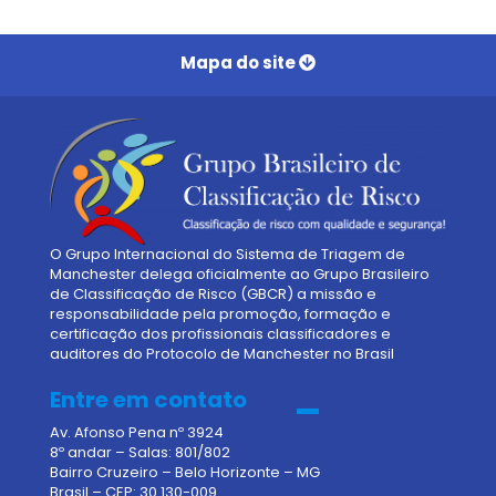
Mapa do site
Home
Institucional
Serviços
Manchester
GFP
SMVSim
Parceiros
O Grupo Internacional do Sistema de Triagem de
Contato
Manchester delega oficialmente ao Grupo Brasileiro
de Classificação de Risco (GBCR) a missão e
responsabilidade pela promoção, formação e
certificação dos profissionais classificadores e
auditores do Protocolo de Manchester no Brasil
Entre em contato
Av. Afonso Pena nº 3924
8º andar – Salas: 801/802
Bairro Cruzeiro – Belo Horizonte – MG
Brasil – CEP: 30.130-009