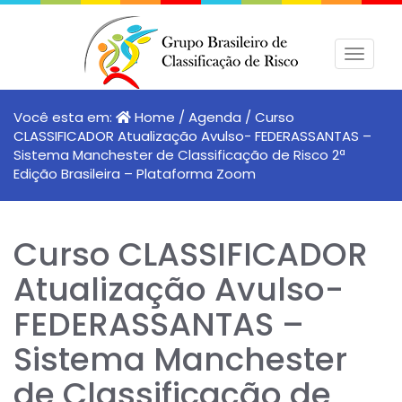
Pular
para
Altern
o
conteúdo
Você esta em:
Home
/
Agenda
/
Curso
CLASSIFICADOR Atualização Avulso- FEDERASSANTAS –
Sistema Manchester de Classificação de Risco 2ª
Edição Brasileira – Plataforma Zoom
Curso CLASSIFICADOR
Atualização Avulso-
FEDERASSANTAS –
Sistema Manchester
de Classificação de